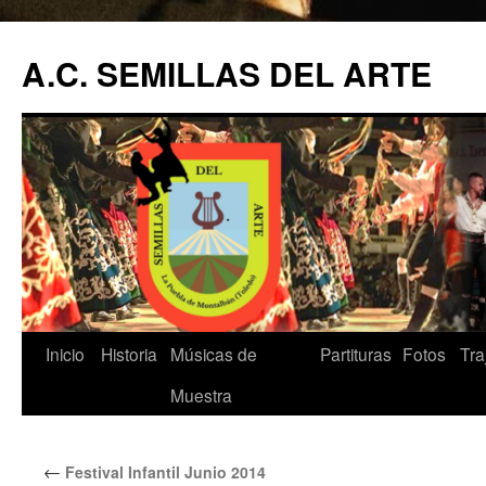
A.C. SEMILLAS DEL ARTE
Saltar
Inicio
Historia
Músicas de
Partituras
Fotos
Tra
al
Muestra
contenido
←
Festival Infantil Junio 2014