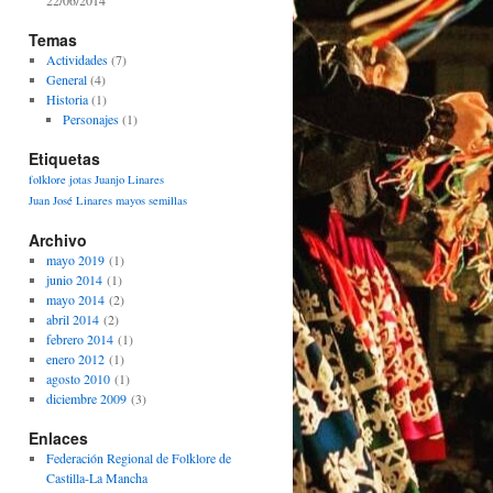
22/06/2014
Temas
Actividades
(7)
General
(4)
Historia
(1)
Personajes
(1)
Etiquetas
folklore
jotas
Juanjo Linares
Juan José Linares
mayos
semillas
Archivo
mayo 2019
(1)
junio 2014
(1)
mayo 2014
(2)
abril 2014
(2)
febrero 2014
(1)
enero 2012
(1)
agosto 2010
(1)
diciembre 2009
(3)
Enlaces
Federación Regional de Folklore de
Castilla-La Mancha