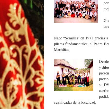
per
mej
Gru
tar
Nace “Semillas” en 1971 gracias a 
pilares fundamentales: el Padre B
Martiáñez.
Desde 
y difu
prese
preten
su DVD
acerb
podido
cualificadas de la localidad.