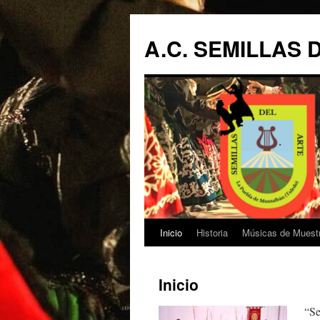
A.C. SEMILLAS 
Inicio
Historia
Músicas de Muest
Saltar
al
Inicio
contenido
“Se